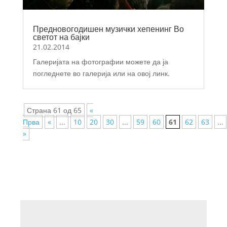
Предновогодишен музички хепенинг Во
светот на бајки
21.02.2014
Галеријата на фотографии можете да ја
погледнете во галерија или на овој линк.
Страна 61 од 65
«
Прва
«
...
10
20
30
...
59
60
61
62
63
...
»