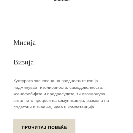
Мисија
Визија
Културата заснована на вредностите кои ја
надминуваат изолираноста, самодоволноста,
ксенофобијата и предрасудите, ги овозможува
виталните процеси на комуникација, размена на
податоци и знаење, идеа и компетенција.
ПРОЧИТАЈ ПОВЕЌЕ