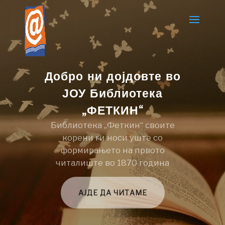
Добро ни дојдовте во
ЈОУ Библиотека
„ФЕТКИН“
Библиотека „Феткин“ своите
корени ги носи уште со
формирањето на првото
читалиште во 1870 година
АЈДЕ ДА ЧИТАМЕ