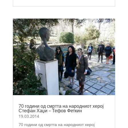
70 години од смртта на народниот херој
Стефан Хаџи – Тефов Феткин
19.03.2014
70 години од смртта на народниот херој