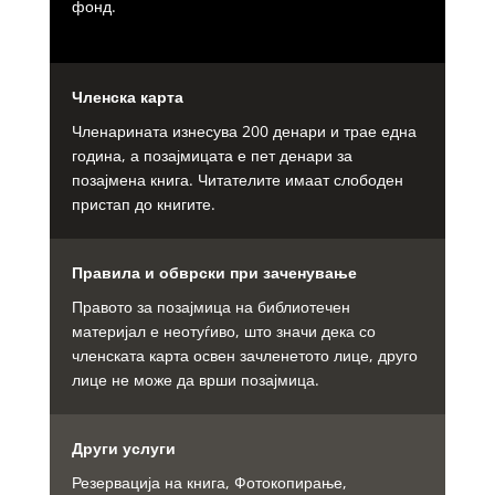
фонд.
Членска карта
Членарината изнесува 200 денари и трае една
година, а позајмицата е пет денари за
позајмена книга. Читателите имаат слободен
пристап до книгите.
Правила и обврски при заченување
Правото за позајмица на библиотечен
материјал е неотуѓиво, што значи дека со
членската карта освен зачленетото лице, друго
лице не може да врши позајмица.
Други услуги
Резервација на книга, Фотокопирање,