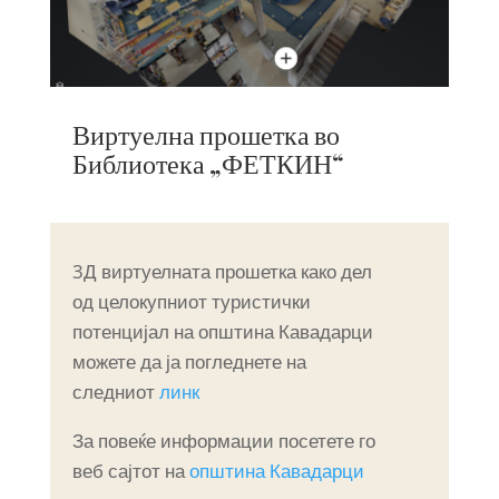
Виртуелна прошетка во
Библиотека „ФЕТКИН“
3Д виртуелната прошетка како дел
од целокупниот туристички
потенцијал на општина Кавадарци
можете да ја погледнете на
следниот
линк
За повеќе информации посетете го
веб сајтот на
општина Кавадарци