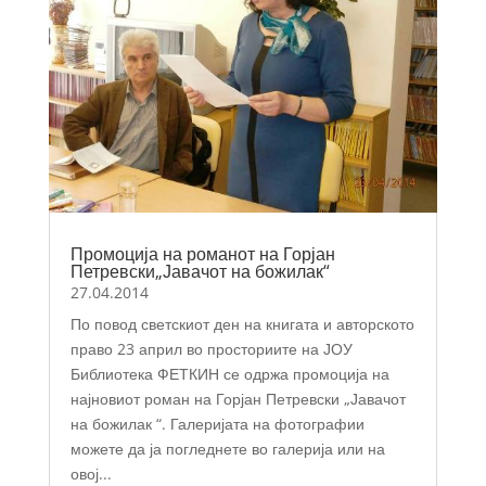
Промоција на романот на Горјан
Петревски„Јавачот на божилак“
27.04.2014
По повод светскиот ден на книгата и авторското
право 23 април во просториите на ЈОУ
Библиотека ФЕТКИН се одржа промоција на
најновиот роман на Горјан Петревски „Јавачот
на божилак “. Галеријата на фотографии
можете да ја погледнете во галерија или на
овој...