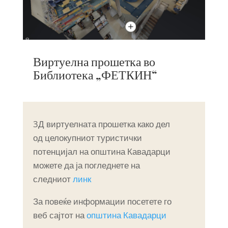
Виртуелна прошетка во
Библиотека „ФЕТКИН“
3Д виртуелната прошетка како дел
од целокупниот туристички
потенцијал на општина Кавадарци
можете да ја погледнете на
следниот
линк
За повеќе информации посетете го
веб сајтот на
општина Кавадарци