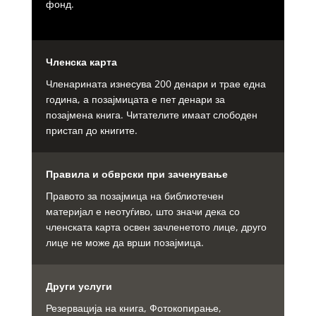
фонд.
Членска карта
Членарината изнесува 200 денари и трае една
година, а позајмицата е пет денари за
позајмена книга. Читателите имаат слободен
пристап до книгите.
Правила и обврски при заченување
Правото за позајмица на библиотечен
материјал е неотуѓиво, што значи дека со
членската карта освен зачленетото лице, друго
лице не може да врши позајмица.
Други услуги
Резервација на книга, Фотокопирање,