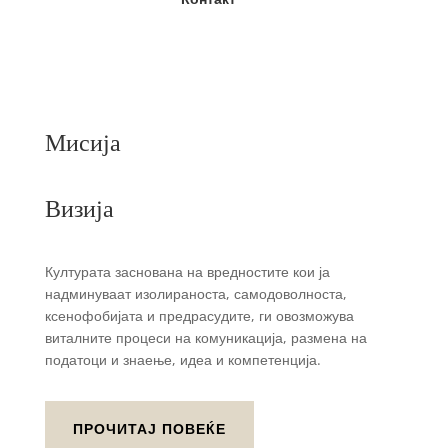
Мисија
Визија
Културата заснована на вредностите кои ја
надминуваат изолираноста, самодоволноста,
ксенофобијата и предрасудите, ги овозможува
виталните процеси на комуникација, размена на
податоци и знаење, идеа и компетенција.
ПРОЧИТАЈ ПОВЕЌЕ