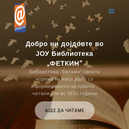
Добро ни дојдовте во
ЈОУ Библиотека
„ФЕТКИН“
Библиотека „Феткин“ своите
корени ги носи уште со
формирањето на првото
читалиште во 1870 година
АЈДЕ ДА ЧИТАМЕ