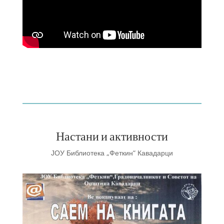
Настани и активности
ЈОУ Библиотека „Феткин“ Кавадарци