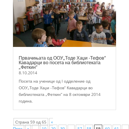
Првачињата од ООУ„Тоде Хаџи -Тефов“
Кавадарци во посета на библиотеката
„Феткин“
8.10.2014
Посета на ученици од I одделение од
ООУ„Тоде Хаџи -Тефов“ Кавадарци во
библиотеката „Феткин“ на 8 октомври 2014
година.
Страна 59 од 65
«
Прва
«
...
10
20
30
...
57
58
59
60
61
...