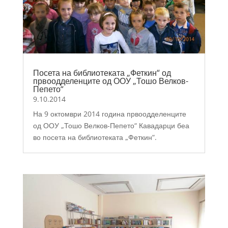
Посета на библиотеката „Феткин“ од
првоодделенците од ООУ „Тошо Велков-
Пепето“
9.10.2014
На 9 октомври 2014 година првоодделенците
од ООУ „Тошо Велков-Пепето“ Кавадарци беа
во посета на библиотеката „Феткин“.