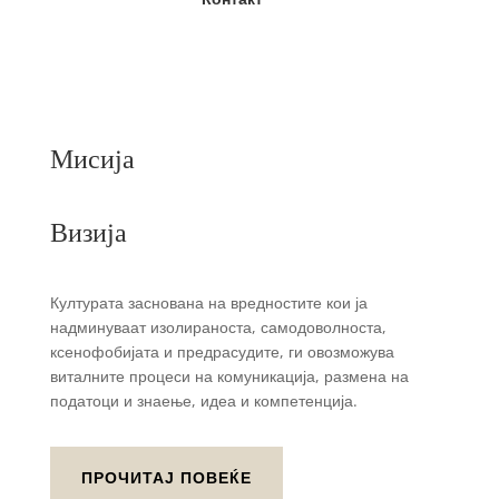
Мисија
Визија
Културата заснована на вредностите кои ја
надминуваат изолираноста, самодоволноста,
ксенофобијата и предрасудите, ги овозможува
виталните процеси на комуникација, размена на
податоци и знаење, идеа и компетенција.
ПРОЧИТАЈ ПОВЕЌЕ