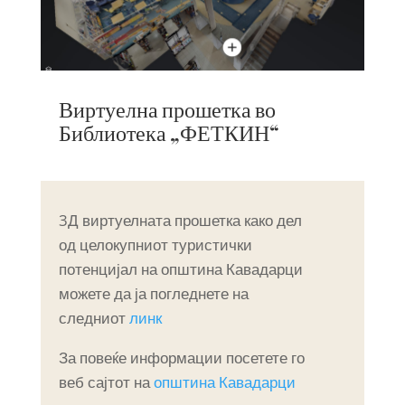
Виртуелна прошетка во
Библиотека „ФЕТКИН“
3Д виртуелната прошетка како дел
од целокупниот туристички
потенцијал на општина Кавадарци
можете да ја погледнете на
следниот
линк
За повеќе информации посетете го
веб сајтот на
општина Кавадарци