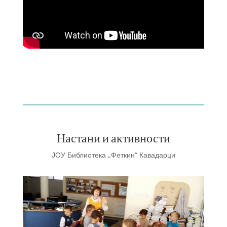
Настани и активности
ЈОУ Библиотека „Феткин“ Кавадарци