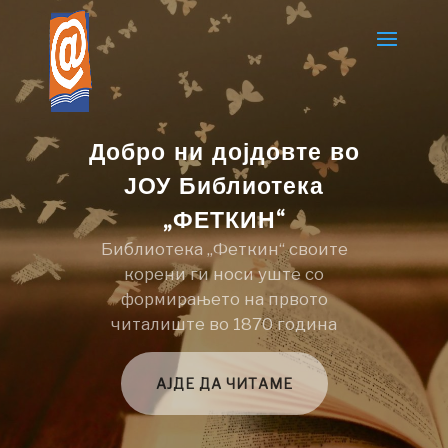
Добро ни дојдовте во
ЈОУ Библиотека
„ФЕТКИН“
Библиотека „Феткин“ своите
корени ги носи уште со
формирањето на првото
читалиште во 1870 година
АЈДЕ ДА ЧИТАМЕ