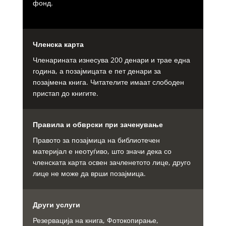
фонд.
Членска карта
Членарината изнесува 200 денари и трае една
година, а позајмицата е пет денари за
позајмена книга. Читателите имаат слободен
пристап до книгите.
Правила и обврски при заченување
Правото за позајмица на библиотечен
материјал е неотуѓиво, што значи дека со
членската карта освен зачленетото лице, друго
лице не може да врши позајмица.
Други услуги
Резервација на книга, Фотокопирање,