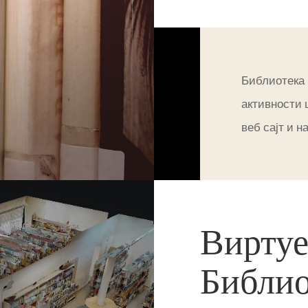
Библиотека 
активности 
веб сајт и н
Виртуе
Библи