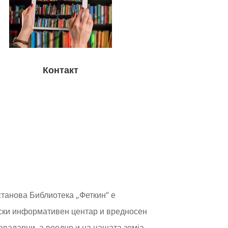
Контакт
танова Библиотека „Феткин“ е
ски информативен центар и вредносен
авадарци, а воедно и на нашата земја.