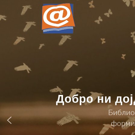
Добро ни до
Библио
формир