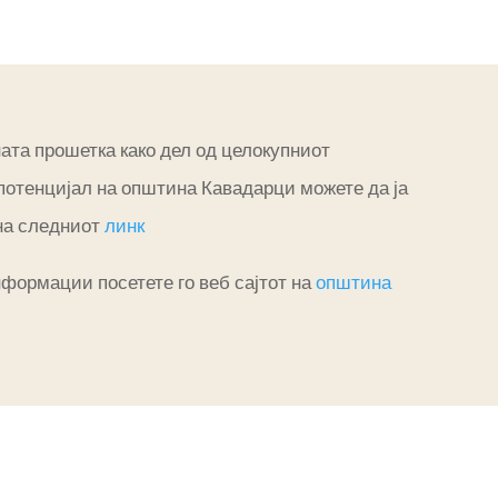
ата прошетка како дел од целокупниот
потенцијал на општина Кавадарци можете да ја
на следниот
линк
нформации посетете го веб сајтот на
општина