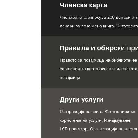
Членска карта
Членарината изнесува 200 денари и тр
денари за позајмена книга. Читателит
Правила и обврски пр
Правото за позајмица на библиотечен 
со членската карта освен зачленетото
позајмица.
Други услуги
Резервација на книга, Фотокопирање
користење на услуги, Изнајмување
LCD проектор, Организација на наста
…