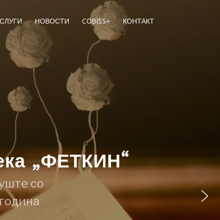
СЛУГИ
НОВОСТИ
COBISS+
КОНТАКТ
ека „ФЕТКИН“
уште со
 година