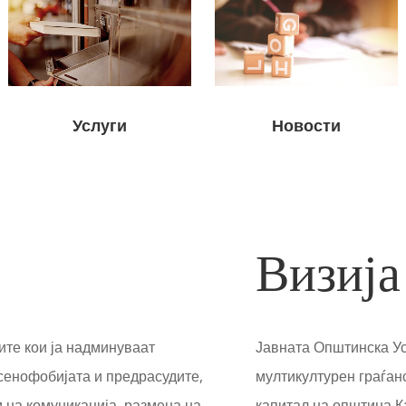
Услуги
Новости
Визија
ите кои ја надминуваат
Јавната Општинска Ус
сенофобијата и предрасудите,
мултикултурен граѓан
 на комуникација, размена на
капитал на општина К