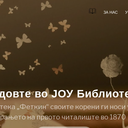
ЗА НАС
У
јдовте во ЈОУ Библиот
тека „Феткин“ своите корени ги носи 
ањето на првото читалиште во 1870