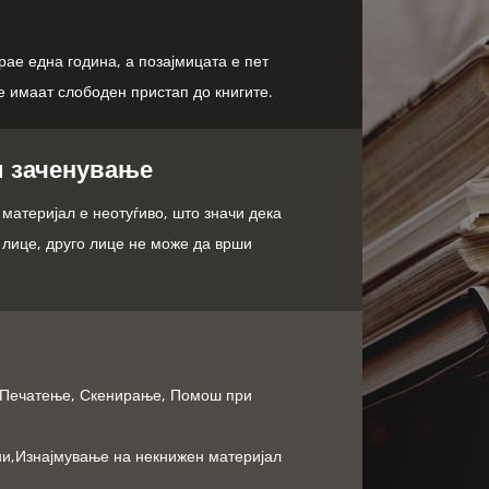
ае една година, а позајмицата е пет
е имаат слободен пристап до книгите.
и заченување
материјал е неотуѓиво, што значи дека
 лице, друго лице не може да врши
, Печатење, Скенирање, Помош при
ни,Изнајмување на некнижен материјал