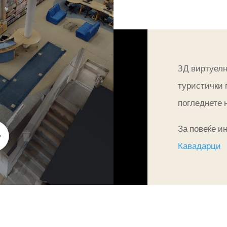
3Д виртуелн
туристички 
погледнете 
За повеќе и
Кавадарци