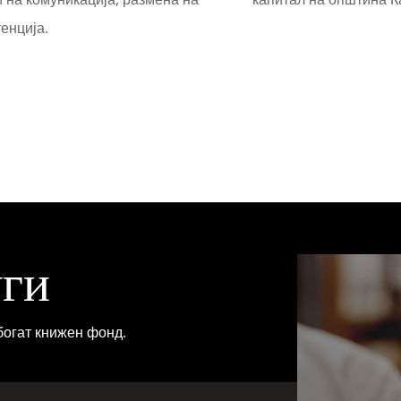
енција.
уги
богат книжен фонд.