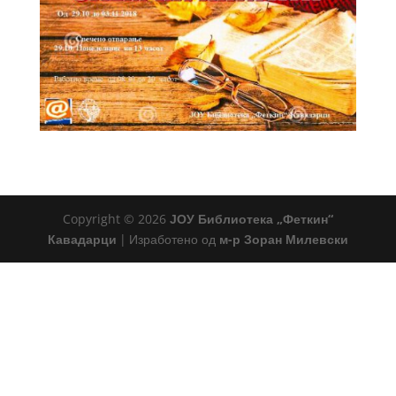
Copyright © 2026
ЈОУ Библиотека „Феткин“
Кавадарци
|
Изработено од
м-р Зоран Милевски