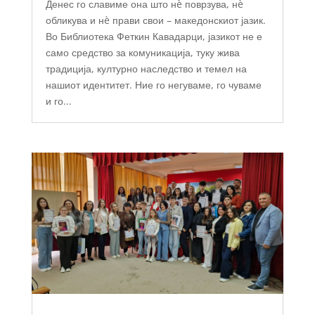
Денес го славиме она што нè поврзува, нè
обликува и нè прави свои – македонскиот јазик.
Во Библиотека Феткин Кавадарци, јазикот не е
само средство за комуникација, туку жива
традиција, културно наследство и темел на
нашиот идентитет. Ние го негуваме, го чуваме
и го...