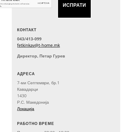
ИСПРАТИ
КОНТАКТ
043/413-099
fetkinkav@t-home.mk
Директор, Петар Гурев
АДРЕСА
7-ми Септември, бр.1
Кавадарци
1430
Р.С. Македонија
Локација
РАБОТНО ВРЕМЕ