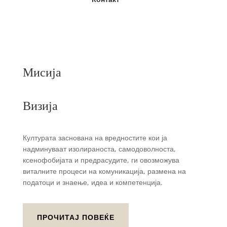
Мисија
Визија
Културата заснована на вредностите кои ја
надминуваат изолираноста, самодоволноста,
ксенофобијата и предрасудите, ги овозможува
виталните процеси на комуникација, размена на
податоци и знаење, идеа и компетенција.
ПРОЧИТАЈ ПОВЕЌЕ