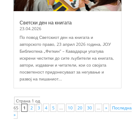
Светски ден на книгата
23.04.2026
По повод Светскиот ден на книгата и
авторското право, 23 април 2026 година, ЈОУ
Библиотека „Феткин“ – Кавадарци упатува
искрени честитки до сите љубители на книгата,
автори, издавачи и читатели, кои со својата
посветеност придонесуваат за негување и
развој на пишаниот...
Страна 1 од
65
1
2
3
4
5
...
10
20
30
...
»
Последна
»