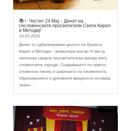
📚✨ Честит 24 Мај – Денот на
сесловенските просветители Свети Кирил
и Методиј!
24.05.2026
Денес го одбележуваме делото на браќата
Кирил и Методиј – визионери кои во IX век ја
започнаа својата просветителска мисија меѓу
словенските народи. Создавањето на првото
словенско писмо и ширењето на писменоста,
образованието и духовните вредности оставија
траен...