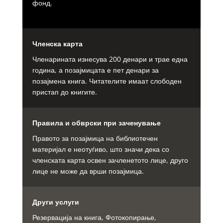
фонд.
Членска карта
Членарината изнесува 200 денари и трае една
година, а позајмицата е пет денари за
позајмена книга. Читателите имаат слободен
пристап до книгите.
Правила и обврски при заченување
Правото за позајмица на библиотечен
материјал е неотуѓиво, што значи дека со
членската карта освен зачленетото лице, друго
лице не може да врши позајмица.
Други услуги
Резервација на книга, Фотокопирање,