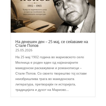
На денешен ден – 25 мај, се сеќаваме на
Стале Попов
25.05.2026
На 25 мај 1902 година во мариовското село
Мелница е роден еден од најзначајните
македонски раскажувачи и романописци –
Стале Попов. Со своето творештво тој остави
неизбришлива трага во македонската
литература, претворајќи ги историјата,
традицијата и духот на Мариово...