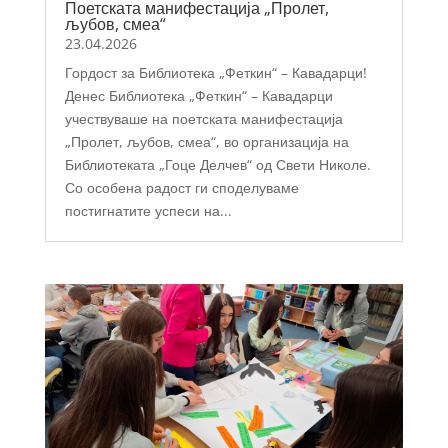
Поетската манифестација „Пролет,
љубов, смеа“
23.04.2026
Гордост за Библиотека „Феткин“ – Кавадарци!
Денес Библиотека „Феткин“ – Кавадарци
учествуваше на поетската манифестација
„Пролет, љубов, смеа“, во организација на
Библиотеката „Гоце Делчев“ од Свети Николе.
Со особена радост ги споделуваме
постигнатите успеси на...