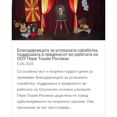
Благодарницата за успешната соработка,
поддршката и придонесот во работата на
ООУ Пере Тошев Росоман
5.05.2026
Со особена чест и искрена гордост денес ја
примивме благодарницата за успешната
соработка, поддршката и придонесот во
работата на Општинско основно училиште
Пере Тошев Росоман доделена по повод
одбележувањето на патрониот празник. Ова
признание за нас претставува...