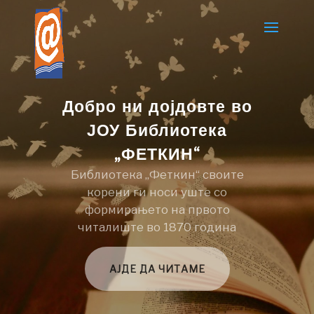
Добро ни дојдовте во
ЈОУ Библиотека
„ФЕТКИН“
Библиотека „Феткин“ своите
корени ги носи уште со
формирањето на првото
читалиште во 1870 година
АЈДЕ ДА ЧИТАМЕ