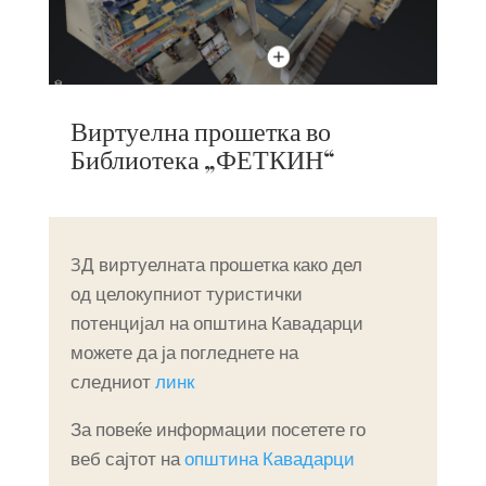
Виртуелна прошетка во
Библиотека „ФЕТКИН“
3Д виртуелната прошетка како дел
од целокупниот туристички
потенцијал на општина Кавадарци
можете да ја погледнете на
следниот
линк
За повеќе информации посетете го
веб сајтот на
општина Кавадарци