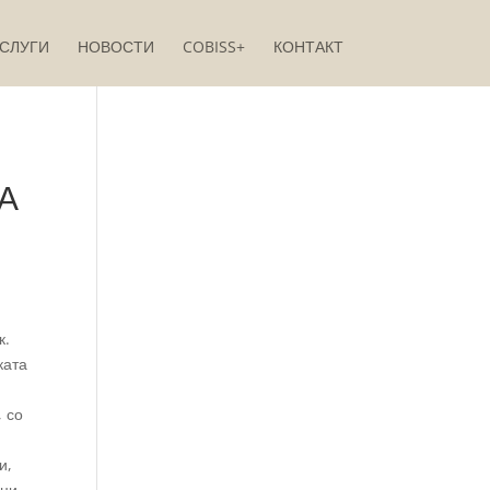
СЛУГИ
НОВОСТИ
COBISS+
КОНТАКТ
А
к.
ката
, со
и,
ци,