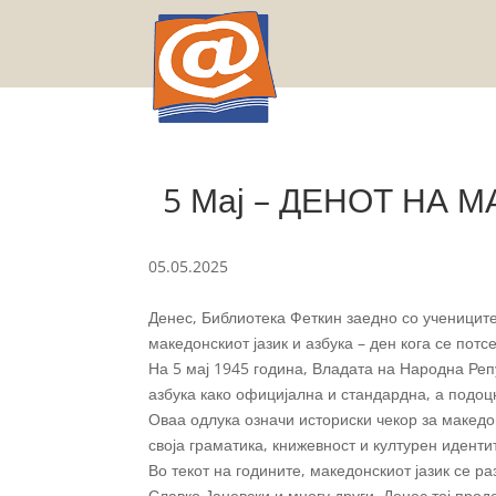
5 Мај – ДЕНОТ НА 
05.05.2025
Денес, Библиотека Феткин заедно со ученици
македонскиот јазик и азбука – ден кога се пот
На 5 мај 1945 година, Владата на Народна Репу
азбука како официјална и стандардна, а подоц
Оваа одлука означи историски чекор за македо
своја граматика, книжевност и културен иденти
Во текот на годините, македонскиот јазик се р
Славко Јаневски и многу други. Денес тој про