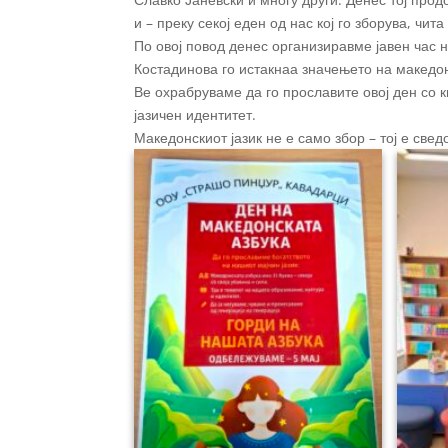
и – преку секој еден од нас кој го зборува, чит
По овој повод денес организиравме јавен час 
Костадинова го истакнаа значењето на македон
Ве охрабруваме да го прославите овој ден со к
јазичен идентитет.
Македонскиот јазик не е само збор – тој е св