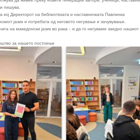
а и пишува.
на кој Директорот на библиотеката и наставничката Павлинка
скиот јазик и потребата од неговото негување и зачувување.
нига на македонски јазик во рака – и да го негуваме заедно нашиот
едоштво за нашето постоење