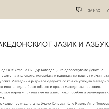
ЗА НАС
У
МАКЕДОНСКИОТ ЈАЗИК И АЗБУК
те од ООУ Страшо Пинџур Кавадарци, го одбележуваме Денот на
сетуваме на значењето, историјата и иднината на нашиот мајчин јази
блика Македонија ја донесе одлуката со која се усвојува македонс
на истата година беше објавен и првиот македонски правопис.
нскиот народ – признавање на јазикот како посебен и рамноправен
тет.
азвиваше преку делата на Блаже Конески, Кочо Рацин, Анте Поповск
должува да живее преку новите генерации автори, ученици, наставни