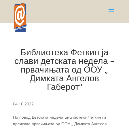
Библиотека Феткин ја
слави детската недела –
првачињата од ООУ „
Димката Ангелов
Габерот“
04.10.2022
По повод Детската недела Библиотека Феткин ги
пречекаа првачињата од ООУ „ Димката Ангелов