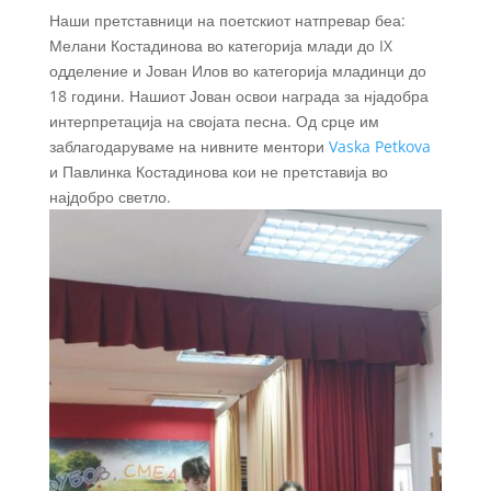
Наши претставници на поетскиот натпревар беа:
Мелани Костадинова во категорија млади до IX
одделение и Јован Илов во категорија младинци до
18 години. Нашиот Јован освои награда за нјадобра
интерпретација на својата песна. Од срце им
заблагодаруваме на нивните ментори
Vaska Petkova
и Павлинка Костадинова кои не претставија во
најдобро светло.