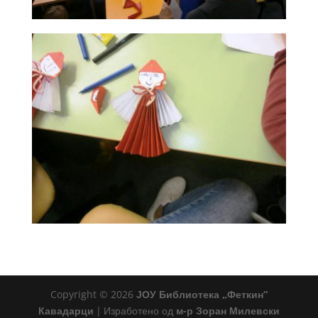
Copyright © 2026
ЈОУ Библиотека „Феткин“
Кавадарци
|
Изработено од
м-р Зоран Милевски