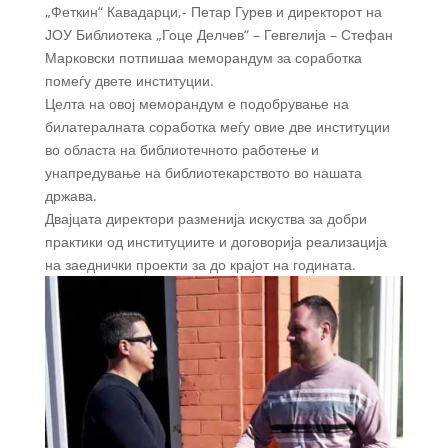
„Феткин“ Кавадарци,- Петар Гурев и директорот на
ЈОУ Библиотека „Гоце Делчев“ – Гевгелија – Стефан
Марковски потпишаа меморандум за соработка
помеѓу двете институции.
Целта на овој меморандум е подобрување на
билатералната соработка меѓу овие две институции
во областа на библиотечното работење и
унапредување на библиотекарството во нашата
држава.
Двајцата директори разменија искуства за добри
практики од институциите и договорија реализација
на заеднички проекти за до крајот на годината.