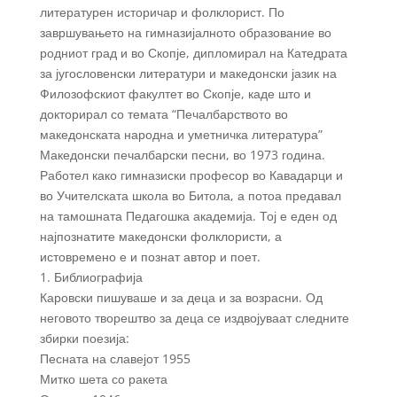
литературен историчар и фолклорист. По
завршувањето на гимназијалното образование во
родниот град и во Скопје, дипломирал на Катедрата
за југословенски литератури и македонски јазик на
Филозофскиот факултет во Скопје, каде што и
докторирал со темата “Печалбарството во
македонската народна и уметничка литература”
Македонски печалбарски песни, во 1973 година.
Работел како гимназиски професор во Кавадарци и
во Учителската школа во Битола, а потоа предавал
на тамошната Педагошка академија. Тој е еден од
најпознатите македонски фолклористи, а
истовремено е и познат автор и поет.
1. Библиографија
Каровски пишуваше и за деца и за возрасни. Од
неговото творештво за деца се издвојуваат следните
збирки поезија:
Песната на славејот 1955
Митко шета со ракета