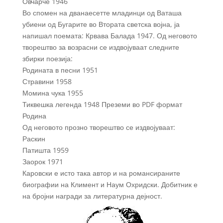
Овчарче 1946
Во спомен на дванаесетте младинци од Ваташа
убиени од Бугарите во Втората светска војна, ја
напишал поемата: Крвава Балада 1947. Од неговото
творештво за возрасни се издвојуваат следните
збирки поезија:
Родината в песни 1951
Стравини 1958
Момина чука 1955
Тиквешка легенда 1948 Преземи во PDF формат
Родина
Од неговото прозно творештво се издвојуваат:
Раскин
Патишта 1959
Заорок 1971
Каровски е исто така автор и на романсираните
биографии на Климент и Наум Охридски. Добитник е
на бројни награди за литературна дејност.