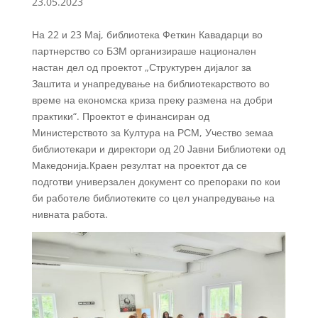
23.05.2023
На 22 и 23 Мај, библиотека Феткин Кавадарци во
партнерство со БЗМ организираше национален
настан дел од проектот „Структурен дијалог за
Заштита и унапредување на библиотекарството во
време на економска криза преку размена на добри
практики“. Проектот е финансиран од
Министерството за Култура на РСМ, Учество земаа
библиотекари и директори од 20 Јавни Библиотеки од
Македонија.Краен резултат на проектот да се
подготви универзален документ со препораки по кои
би работеле библиотеките со цел унапредување на
нивната работа.