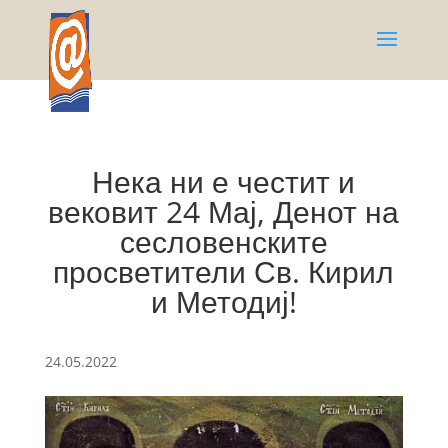
Нека ни е честит и
вековит 24 Мај, Денот на
сесловенските
просветители Св. Кирил
и Методиј!
24.05.2022