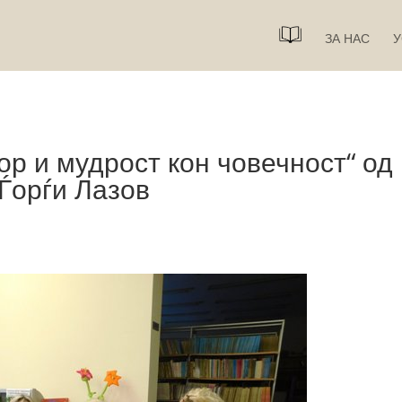
ЗА НАС
У
р и мудрост кон човечност“ од
Ѓорѓи Лазов