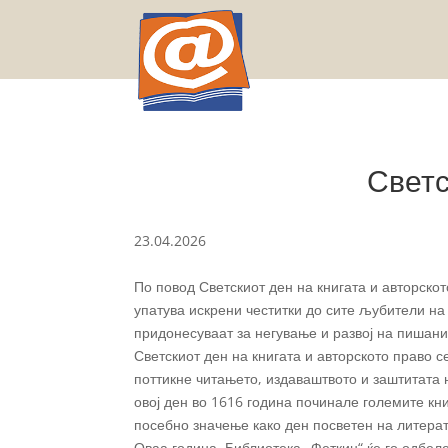
Светс
23.04.2026
По повод Светскиот ден на книгата и авторско
упатува искрени честитки до сите љубители на 
придонесуваат за негување и развој на пишани
Светскиот ден на книгата и авторското право 
поттикне читањето, издаваштвото и заштитата 
овој ден во 1616 година починале големите к
посебно значење како ден посветен на литерат
Оваа година, Библиотека „Феткин“ ќе го одбел