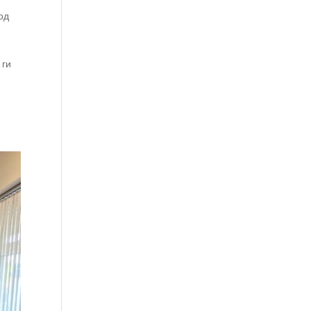
од
 ги