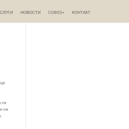
СЛУГИ
НОВОСТИ
COBISS+
КОНТАКТ
рци
а се
ќи на
а