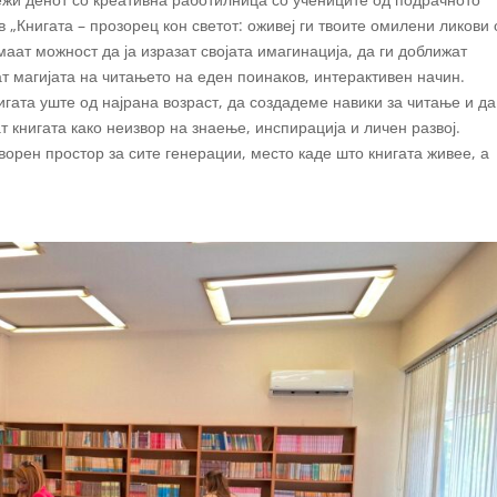
 „Книгата – прозорец кон светот: оживеј ги твоите омилени ликови 
маат можност да ја изразат својата имагинација, да ги доближат
ат магијата на читањето на еден поинаков, интерактивен начин.
гата уште од најрана возраст, да создадеме навики за читање и да
 книгата како неизвор на знаење, инспирација и личен развој.
ворен простор за сите генерации, место каде што книгата живее, а