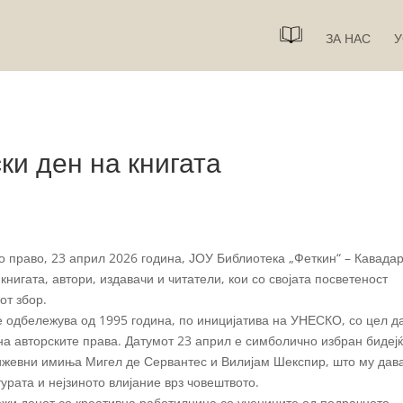
ЗА НАС
У
ки ден на книгата
то право, 23 април 2026 година, ЈОУ Библиотека „Феткин“ – Кавада
книгата, автори, издавачи и читатели, кои со својата посветеност
от збор.
се одбележува од 1995 година, по иницијатива на УНЕСКО, со цел д
на авторските права. Датумот 23 април е симболично избран бидеј
нижевни имиња Мигел де Сервантес и Вилијам Шекспир, што му дав
урата и нејзиното влијание врз човештвото.
ежи денот со креативна работилница со учениците од подрачното