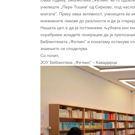
училиште „Пере Тошев“ од Сирково, под наслов
книгата“. Преку оваа активност, учениците ќе и
книжевните ликови до реалноста и да ја откриј
Нашата цел е да ја поттикнеме љубовта кон кни
охрабриме младите генерации да ја препознаат
Библиотеката „Феткин“ и понатаму останува от
знаењето се споделува.
Со почит,
ЈОУ Библиотека „Феткин“ – Кавадарци