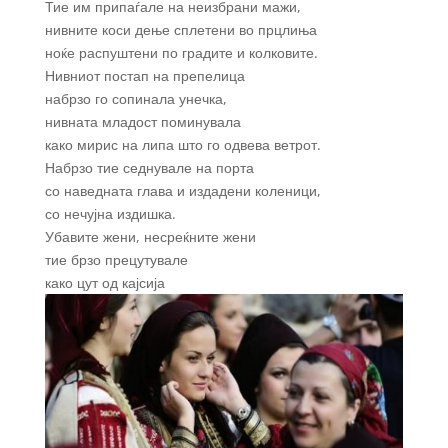
Тие им припаѓале на неизбрани мажи,
нивните коси дење сплетени во прцлиња
ноќе распуштени по градите и колковите.
Нивниот постап на препелица
набрзо го сопинала унечка,
нивната младост поминувала
како мирис на липа што го одвева ветрот.
Набрзо тие седнувале на порта
со наведната глава и издадени коленици,
со нечујна издишка.
Убавите жени, несреќните жени
тие брзо прецутувале
како цут од кајсија