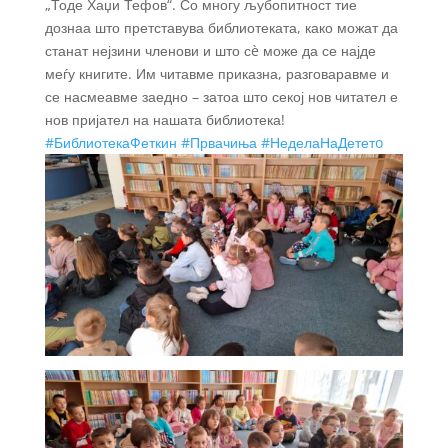
„Тоде Хаџи Тефов“. Со многу љубопитност тие
дознаа што претставува библиотеката, како можат да
станат нејзини членови и што сè може да се најде
меѓу книгите. Им читавме приказна, разговаравме и
се насмеавме заедно – затоа што секој нов читател е
нов пријател на нашата библиотека!
#БиблиотекаФеткин
#Првачиња
#НеделаНаДететo