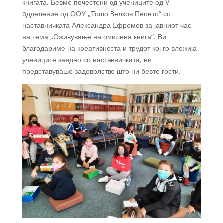
книгата. Бевме почестени од учениците од V
oдделение од ООУ „Тошо Велков Пепето“ со
наставничката Александра Ефремов за јавниот час
на тема „Оживување на омилена книга“. Ви
благодариме на креативноста и трудот кој го вложија
учениците заедно со наставничката, ни
представуваше задоволство што ни бевте гости.