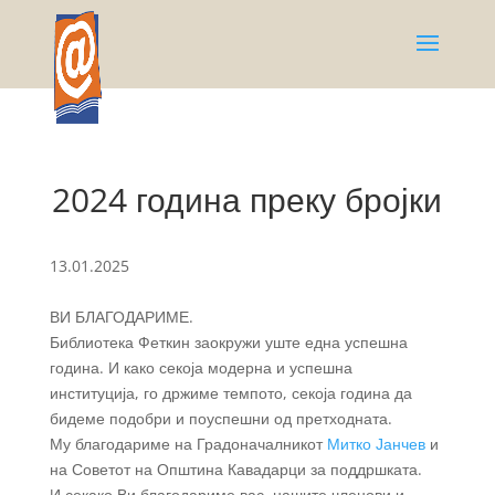
2024 година преку бројки
13.01.2025
ВИ БЛАГОДАРИМЕ.
Библиотека Феткин заокружи уште една успешна
година. И како секоја модерна и успешна
институција, го држиме темпото, секоја година да
бидеме подобри и поуспешни од претходната.
Му благодариме на Градоначалникот
Митко Јанчев
и
на Советот на Општина Кавадарци за поддршката.
И секако Ви благодариме вас, нашите членови и