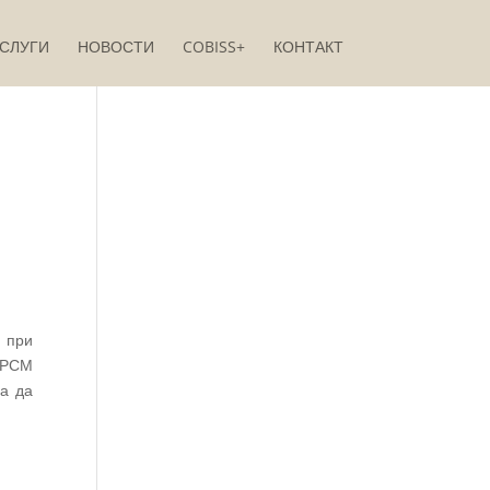
СЛУГИ
НОВОСТИ
COBISS+
КОНТАКТ
и при
 РСМ
ма да