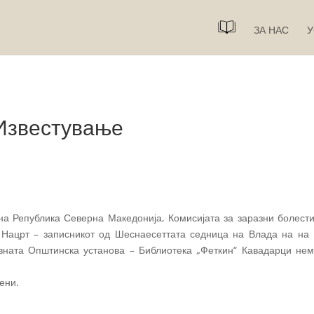
ЗА НАС
У
Известување
на Република Северна Македонија, Комисијата за заразни болест
д Нацрт – записникот од Шеснаесеттата седница на Влада на на
авната Општинска установа – Библиотека „Феткин“ Кавадарци не
ени.