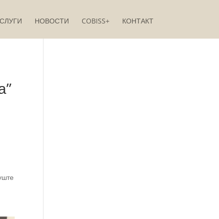
СЛУГИ
НОВОСТИ
COBISS+
КОНТАКТ
а”
еуште