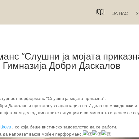
ЗА НАС
У
анс “Слушни ја мојата приказн
о Гимназија Добри Даскалов
атурниот перформанс “Слушни ја мојата приказна”.
бри Даскалов и претставува адаптација на 7 дела од македонски и
ка нјаголем дел од животните ситуации и во минатото и денес се с
etkova
, со која беше вистинско задоволство да се работи.
а да направат ваков моќен перформанс.