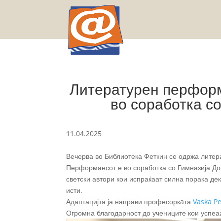
Литературен перформ
во соработка с
11.04.2025
Вечерва во Библиотека Феткин се одржа литер
Перформансот е во соработка со Гимназија До
светски автори кои испраќаат силна порака де
исти.
Адаптацијта ја направи професоркaта
Vaska P
Огромна благодарност до учениците кои успеа