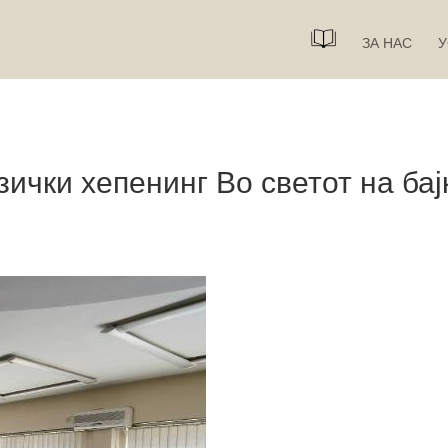
ЗА НАС
У
чки хепенинг Во светот на бај