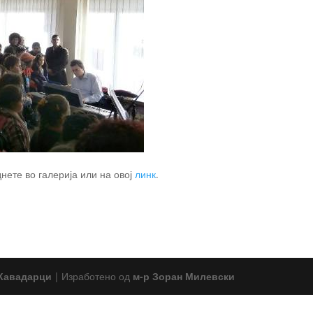
нете во галерија или на овој
линк
.
 Кавадарци
|
Изработено од
м-р Зоран Милевски