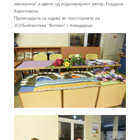
квечерина” и двете од роднокрајниот автор, Гордана
Кароловска.
Промоцијата се одржа во просториите на
ЈОУБиблиотека “Феткин” – Кавадарци