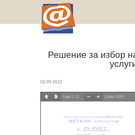
Решение за избор на
услуг
02.09.2022
Page
1
/
2
Zoom
100%