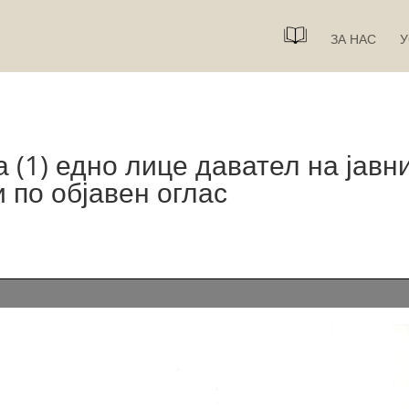
ЗА НАС
У
 (1) едно лице давател на јавн
и по објавен оглас