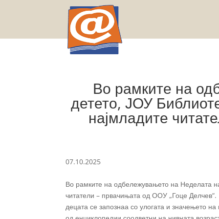
Во рамките на од
детето, ЈОУ Библиоте
најмладите читате
07.10.2025
Во рамките на одбележувањето на Неделата на 
читатели – првачињата од ООУ „Гоце Делчев“. 
децата се запознаа со улогата и значењето на
од енциклопедии соодветни на нивната возрас