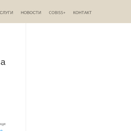
СЛУГИ
НОВОСТИ
COBISS+
КОНТАКТ
за
е
оци
ње