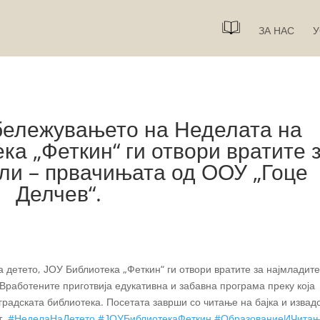
ЗА НАС
У
бележувањето на Неделата на
ка „Феткин“ ги отвори вратите 
ли – првачињата од ООУ „Гоце
Делчев“.
детето, ЈОУ Библиотека „Феткин“ ги отвори вратите за најмладит
Вработените приготвија едукативна и забавна програма преку која
 градската библиотека. Посетата заврши со читање на бајка и извад
т.
#НеделаНаДетето
#ЈОУБиблиотекаФеткин
#ОбразованиеИЧита